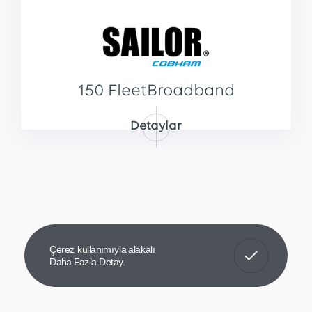
150 FleetBroadband
Detaylar
Anladım!
Çerez kullanımıyla alakalı
Daha Fazla Detay